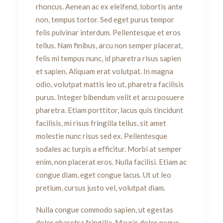
rhoncus. Aenean ac ex eleifend, lobortis ante
non, tempus tortor. Sed eget purus tempor
felis pulvinar interdum. Pellentesque et eros
tellus. Nam finibus, arcu non semper placerat,
felis mi tempus nunc, id pharetra risus sapien
et sapien. Aliquam erat volutpat. In magna
odio, volutpat mattis leo ut, pharetra facilisis
purus. Integer bibendum velit et arcu posuere
pharetra. Etiam porttitor, lacus quis tincidunt
facilisis, mi risus fringilla tellus, sit amet
molestie nunc risus sed ex. Pellentesque
sodales ac turpis a efficitur. Morbi at semper
enim, non placerat eros. Nulla facilisi. Etiam ac
congue diam, eget congue lacus. Ut ut leo
pretium, cursus justo vel, volutpat diam.
Nulla congue commodo sapien, ut egestas
dolor pharetra fringilla. Mauris dolor neque,