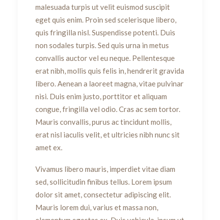
malesuada turpis ut velit euismod suscipit
eget quis enim. Proin sed scelerisque libero,
quis fringilla nisl. Suspendisse potenti. Duis
non sodales turpis. Sed quis urna in metus
convallis auctor vel eu neque. Pellentesque
erat nibh, mollis quis felis in, hendrerit gravida
libero. Aenean a laoreet magna, vitae pulvinar
nisi. Duis enim justo, porttitor et aliquam
congue, fringilla vel odio. Cras ac sem tortor.
Mauris convallis, purus ac tincidunt mollis,
erat nisl iaculis velit, et ultricies nibh nunc sit
amet ex.
Vivamus libero mauris, imperdiet vitae diam
sed, sollicitudin finibus tellus. Lorem ipsum
dolor sit amet, consectetur adipiscing elit.
Mauris lorem dui, varius et massa non,
elementum egestas ex. Duis vehicula, ipsum ut